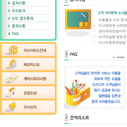
귀중품은 미리 챙겨
이사전에꼭 사전예
센타계약전알아두
이사하실땐 방문견적
이사비용측정방법